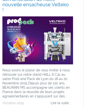
nouvelle ensacheuse Velteko
!
Nous avons le plaisir de vous inviter à nous
retrouver sur notre stand HALL 6 C41 au
salon Prod and Pack de Lyon du 18 au 20
Novembre 2025.Depuis plus de 120 ans,
BEAURAIN MS accompagne ses clients en
France dans la réussite de leurs projets
agroalimentaires en s'appuyant sur des...
Octobre 2025
Lire la suite...