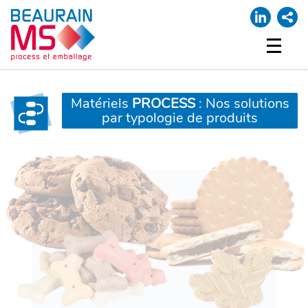
ACCUEIL
NOTRE SOCIÉTÉ
Matériels
PROCESS
: Nos solutions
par typologie de produits
NOS MARQUES
PROCESS
EMBALLAGE
SUPPORT
MA LISTE
CONTACT