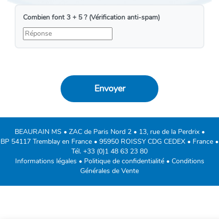
Combien font 3 + 5 ? (Vérification anti-spam)
BEAURAIN MS • ZAC de Paris Nord 2 • 13, rue de la Perdrix •
BP 54117 Tremblay en France • 95950 ROISSY CDG CEDEX • France •
Tél.
+33 (0)1 48 63 23 80
Informations légales
•
Politique de confidentialité
•
Conditions
Générales de Vente