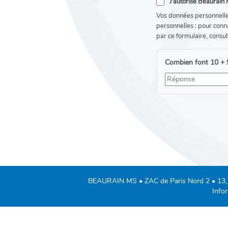
J'autorise Beaurain 
Vos données personnelles
personnelles : pour conn
par ce formulaire, consu
Combien font 10 + 9
BEAURAIN MS • ZAC de Paris Nord 2 • 13, 
Infor