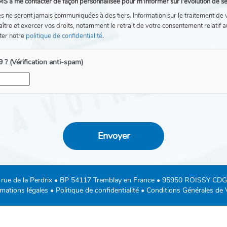
MS à me contacter de façon personnalisée pour m'informer sur l'évolution de se
 ne seront jamais communiquées à des tiers. Information sur le traitement de
aître et exercer vos droits, notamment le retrait de votre consentement relatif 
lter notre
politique de confidentialité
.
 ? (Vérification anti-spam)
rue de la Perdrix • BP 54117 Tremblay en France • 95950 ROISSY CDG
mations légales
•
Politique de confidentialité
•
Conditions Générales de 