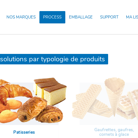
NOS MARQUES
PROCESS
EMBALLAGE
SUPPORT
MA LI
solutions par typologie de produits
Gaufrettes, gaufres,
Patisseries
cornets à glace