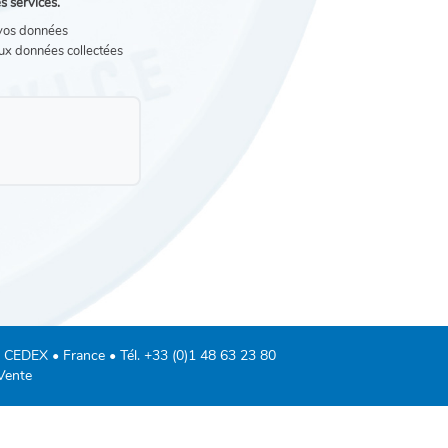
s services.
 vos données
aux données collectées
 CEDEX • France • Tél.
+33 (0)1 48 63 23 80
Vente