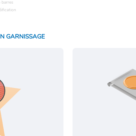
 barres
ification
ON GARNISSAGE