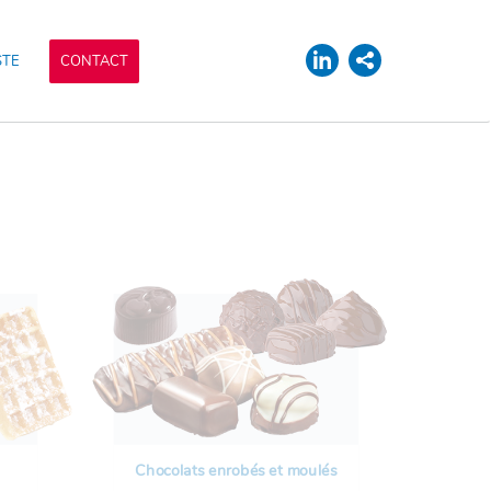
STE
CONTACT
Chocolats enrobés et moulés