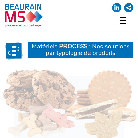
ACCUEIL
NOTRE SOCIÉTÉ
Matériels
PROCESS
: Nos solutions
par typologie de produits
NOS MARQUES
PROCESS
EMBALLAGE
SUPPORT
MA LISTE
CONTACT