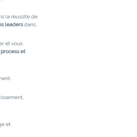
 la réussite de
s leaders
dans
er et vous
n
process et
ment.
dissement,
ge et