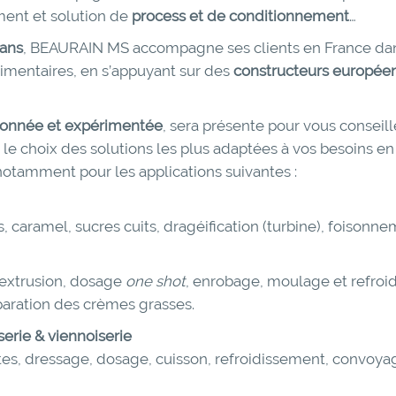
ent et solution de
process et de conditionnement
…
 ans
, BEAURAIN MS accompagne ses clients en France dans
limentaires, en s’appuyant sur des
constructeurs européen
ionnée et expérimentée
, sera présente pour vous conseill
e choix des solutions les plus adaptées à vos besoins e
 notamment pour les applications suivantes :
caramel, sucres cuits, dragéification (turbine), foisonne
extrusion, dosage
one shot
, enrobage, moulage et refroi
aration des crèmes grasses.
sserie & viennoiserie
tes, dressage, dosage, cuisson, refroidissement, convoya