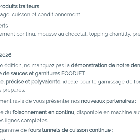
produits traiteurs
age, cuisson et conditionnement.
rts
ement continu, mousse au chocolat, topping chantilly, pr
 2026
te édition, ne manquez pas la
démonstration de notre der
 de sauces et garnitures FOODJET
.
le, précise et polyvalente
, idéale pour le garnissage de fon
s préparés.
ent ravis de vous présenter nos
nouveaux partenaires
:
ste du
foisonnement en continu
, disponible en machine a
s lignes complètes.
sa gamme de
fours tunnels de cuisson continue
:
on)