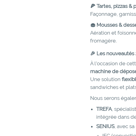
🍕 Tartes, pizzas & 
Façonnage, garniss
🧁 Mousses & desse
Aération et foisonn
fromagère.
🎉 Les nouveautés
À l’occasion de cet
machine de dépose
Une solution
flexib
sandwiches et plat
Nous serons égalem
TREFA
, spéciali
intégrée dans de
SENIUS
, avec 
IFC (convecti