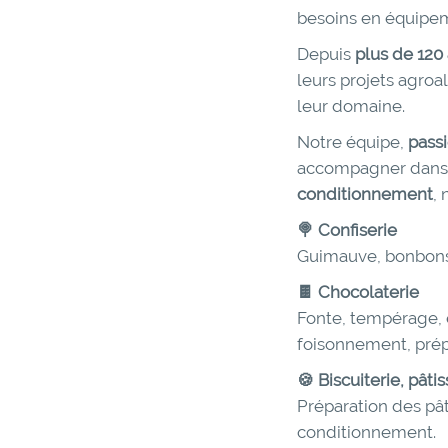
besoins en équipem
Depuis
plus de 120
leurs projets agroa
leur domaine.
Notre équipe,
pass
accompagner dans l
conditionnement
,
🍭 Confiserie
Guimauve, bonbons, 
🍫 Chocolaterie
Fonte, tempérage, 
foisonnement, prép
🍪 Biscuiterie, pâti
Préparation des pâ
conditionnement.