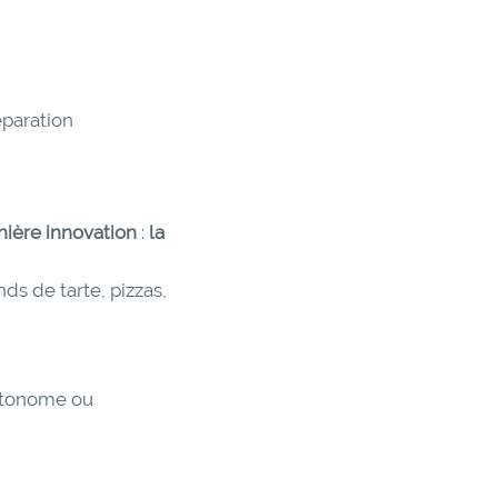
éparation
nière innovation
:
la
ds de tarte, pizzas,
utonome ou